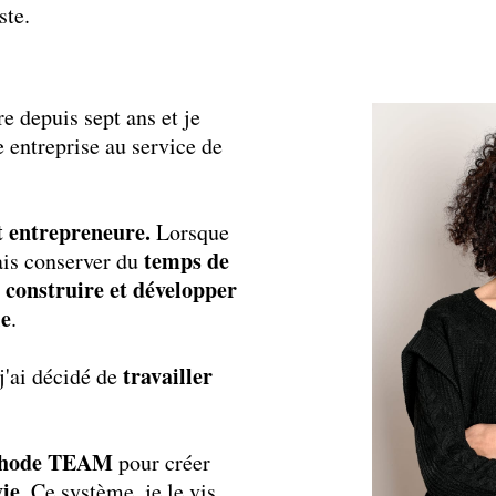
ste.
e depuis sept ans et je
 entreprise au service de
t entrepreneure.
Lorsque
temps de
ais conserver du
construire et développer
le
.
travailler
j'ai décidé de
thode TEAM
pour créer
vie
. Ce système, je le vis