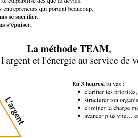
 te culpabilise dès que tu dévies.
s entrepreneurs qui portent beaucoup.
s se sacrifier.
ns s’épuiser.
La méthode TEAM
,
 l'argent et l'énergie au service de v
En 3 heures,
tu vas :
clarifier tes priorités,
structurer ton organis
éliminer la charge me
avancer plus vite… en