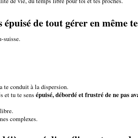
ité de vie, du temps libre pour toi et tes proches.
s épuisé de tout gérer en même t
u-suisse.
.
la te conduit à la dispersion.
épuisé, débordé et frustré de ne pas av
és et tu te sens
libre.
èmes complexes.